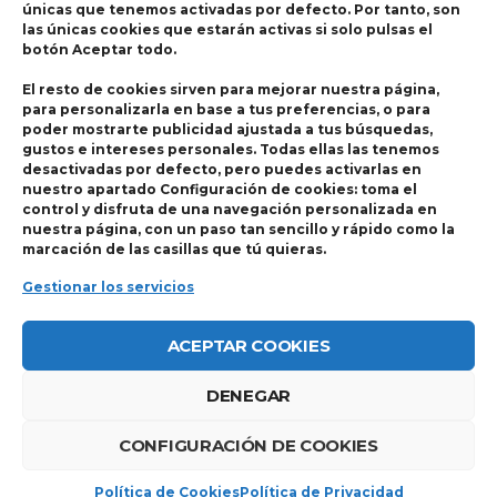
Servicio de Psicología
únicas que tenemos activadas por defecto. Por tanto, son 
las únicas cookies que estarán activas si solo pulsas el 
Servicio de Neuropsicología
botón 
Aceptar todo
.
 El resto de cookies sirven para mejorar nuestra página, 
para personalizarla en base a tus preferencias, o para 
poder mostrarte publicidad ajustada a tus búsquedas, 
gustos e intereses personales. Todas ellas las tenemos 
desactivadas por defecto, pero puedes activarlas en 
nuestro apartado 
Configuración de cookie
: toma el 
control y disfruta de una navegación personalizada en 
nuestra página, con un paso tan sencillo y rápido como la 
marcación de las casillas que tú quieras.
Gestionar los servicio
ACEPTAR COOKIES
Rehabilitación Física y Funcional:
Servicio de Fisioterapia
DENEGAR
Servicio de Logopedia
Servicio de Terapia Ocupacional
CONFIGURACIÓN DE COOKIES
Servicio de Préstamo de Ayudas Técnica
Política de Cookie
Política de Privacidad