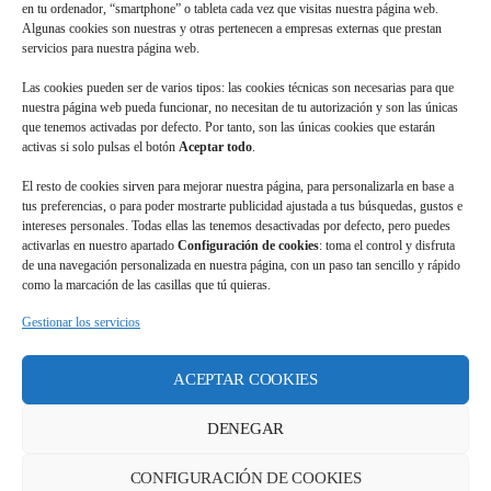
 Auditoría 2022 
en tu ordenador, “smartphone” o tableta cada vez que visitas nuestra página web. 
Algunas cookies son nuestras y otras pertenecen a empresas externas que prestan 
ervicios para nuestra página web.
 Las cookies pueden ser de varios tipos: las cookies técnicas son necesarias para que 
nuestra página web pueda funcionar, no necesitan de tu autorización y son las únicas 
que tenemos activadas por defecto. Por tanto, son las únicas cookies que estarán 
activas si solo pulsas el botón 
Aceptar todo
.
 Auditoría 2021 
 El resto de cookies sirven para mejorar nuestra página, para personalizarla en base a 
tus preferencias, o para poder mostrarte publicidad ajustada a tus búsquedas, gustos e 
intereses personales. Todas ellas las tenemos desactivadas por defecto, pero puedes 
activarlas en nuestro apartado 
Configuración de cookie
: toma el control y disfruta 
de una navegación personalizada en nuestra página, con un paso tan sencillo y rápido 
como la marcación de las casillas que tú quieras.
Gestionar los servicio
 Auditoría 2020 
ACEPTAR COOKIES
DENEGAR
CONFIGURACIÓN DE COOKIES